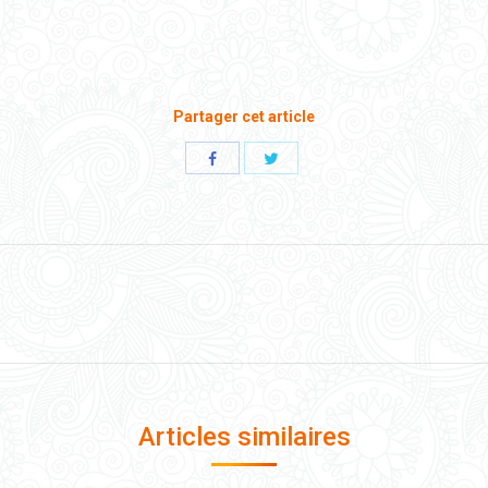
Partager cet article
Share
Share
with
with
Twitter
Facebook
Onglet
suivant
Articles similaires